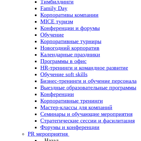
Тимбилдинги
Family Day
Корпоративы компании
MICE туризм
Конференции и форумы
Обучение
Корпоративные турниры
Новогодний корпоратив
Календарные праздники
Программы в офис
HR-тренинги и командное развитие
Oбучение soft skills
Бизнес-тренинги и обучение персонала
Выездные образовательные программы
Конференции
Корпоративные тренинги
Мастер-классы для компаний
Семинары и обучающие мероприятия
Стратегические сессии и фасилитация
Форумы и конференции
PR мероприятия
Назад