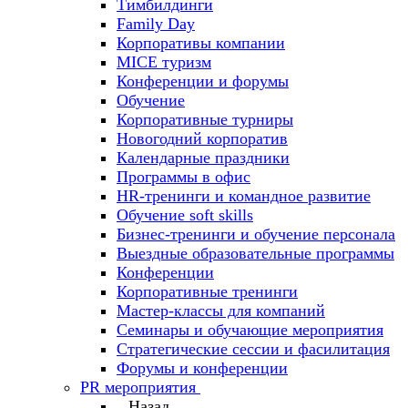
Тимбилдинги
Family Day
Корпоративы компании
MICE туризм
Конференции и форумы
Обучение
Корпоративные турниры
Новогодний корпоратив
Календарные праздники
Программы в офис
HR-тренинги и командное развитие
Oбучение soft skills
Бизнес-тренинги и обучение персонала
Выездные образовательные программы
Конференции
Корпоративные тренинги
Мастер-классы для компаний
Семинары и обучающие мероприятия
Стратегические сессии и фасилитация
Форумы и конференции
PR мероприятия
Назад