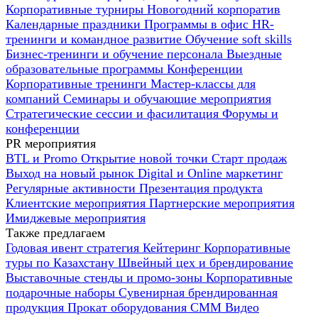
Корпоративные турниры
Новогодний корпоратив
Календарные праздники
Программы в офис
HR-
тренинги и командное развитие
Oбучение soft skills
Бизнес-тренинги и обучение персонала
Выездные
образовательные программы
Конференции
Корпоративные тренинги
Мастер-классы для
компаний
Семинары и обучающие мероприятия
Стратегические сессии и фасилитация
Форумы и
конференции
PR мероприятия
BTL и Promo
Открытие новой точки
Старт продаж
Выход на новый рынок
Digital и Online маркетинг
Регулярные активности
Презентация продукта
Клиентские мероприятия
Партнерские мероприятия
Имиджевые мероприятия
Также предлагаем
Годовая ивент стратегия
Кейтеринг
Корпоративные
туры по Казахстану
Швейный цех и брендирование
Выставочные стенды и промо-зоны
Корпоративные
подарочные наборы
Сувенирная брендированная
продукция
Прокат оборудования
СММ
Видео