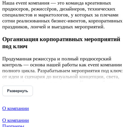
Наша event компания — это команда креативных
продюсеров, режиссёров, дизайнеров, технических
специалистов и маркетологов, у которых за плечами
сотни реализованных бизнес-ивентов, корпоративных
праздников, лончей и выездных мероприятий.
Организация корпоративных мероприятий
под ключ
Продуманная режиссура и полный продюсерский
контроль — основа нашей работы как event компании
полного цикла. Разрабатываем мероприятия под ключ:
от идеи и сценария до визуальной концепции, света,
сцены и финального видеоролика. Каждое событие
проектируется с учётом бизнес-целей, аудитории,
Развернуть
сезона, локации и фирменного стиля. Все ресурсы —
внутри команды:
кейтеринг
,
парк
аттракционов
,
видеопродакшн
,
SMM-
О компании
группа
, профессиональное оборудование и опытные
организаторы мероприятий. Именно за такой подход
О компании
нас выбирают, доверяют и рекомендуют как лучшее
Партнеры