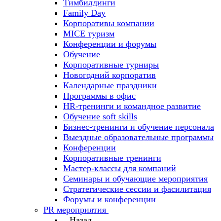
Тимбилдинги
Family Day
Корпоративы компании
MICE туризм
Конференции и форумы
Обучение
Корпоративные турниры
Новогодний корпоратив
Календарные праздники
Программы в офис
HR-тренинги и командное развитие
Oбучение soft skills
Бизнес-тренинги и обучение персонала
Выездные образовательные программы
Конференции
Корпоративные тренинги
Мастер-классы для компаний
Семинары и обучающие мероприятия
Стратегические сессии и фасилитация
Форумы и конференции
PR мероприятия
Назад