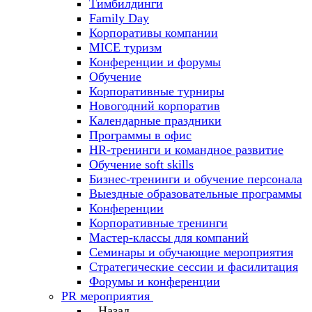
Тимбилдинги
Family Day
Корпоративы компании
MICE туризм
Конференции и форумы
Обучение
Корпоративные турниры
Новогодний корпоратив
Календарные праздники
Программы в офис
HR-тренинги и командное развитие
Oбучение soft skills
Бизнес-тренинги и обучение персонала
Выездные образовательные программы
Конференции
Корпоративные тренинги
Мастер-классы для компаний
Семинары и обучающие мероприятия
Стратегические сессии и фасилитация
Форумы и конференции
PR мероприятия
Назад