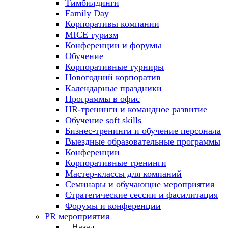
Тимбилдинги
Family Day
Корпоративы компании
MICE туризм
Конференции и форумы
Обучение
Корпоративные турниры
Новогодний корпоратив
Календарные праздники
Программы в офис
HR-тренинги и командное развитие
Oбучение soft skills
Бизнес-тренинги и обучение персонала
Выездные образовательные программы
Конференции
Корпоративные тренинги
Мастер-классы для компаний
Семинары и обучающие мероприятия
Стратегические сессии и фасилитация
Форумы и конференции
PR мероприятия
Назад