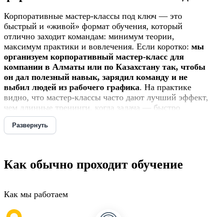
Корпоративные мастер-классы под ключ — это
быстрый и «живой» формат обучения, который
отлично заходит командам: минимум теории,
максимум практики и вовлечения. Если коротко:
мы
организуем корпоративный мастер-класс для
компании в Алматы или по Казахстану так, чтобы
он дал полезный навык, зарядил команду и не
выбил людей из рабочего графика
. На практике
видно, что мастер-классы часто дают лучший эффект,
чем длинные тренинги, когда задача — быстро
прокачать конкретный навык и собрать команду в
Развернуть
общий фокус.
Проще говоря, это формат «сделали — разобрали —
закрепили». Без затяжных вступлений и «воды».
Как обычно проходит обучение
Организация бизнес-мастер-классов для
компаний в Казахстане — практика и
Как мы работаем
результат