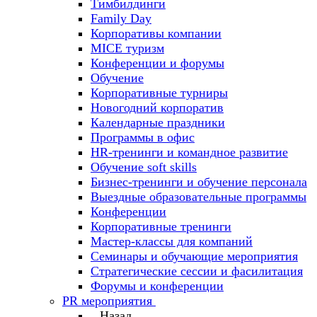
Тимбилдинги
Family Day
Корпоративы компании
MICE туризм
Конференции и форумы
Обучение
Корпоративные турниры
Новогодний корпоратив
Календарные праздники
Программы в офис
HR-тренинги и командное развитие
Oбучение soft skills
Бизнес-тренинги и обучение персонала
Выездные образовательные программы
Конференции
Корпоративные тренинги
Мастер-классы для компаний
Семинары и обучающие мероприятия
Стратегические сессии и фасилитация
Форумы и конференции
PR мероприятия
Назад