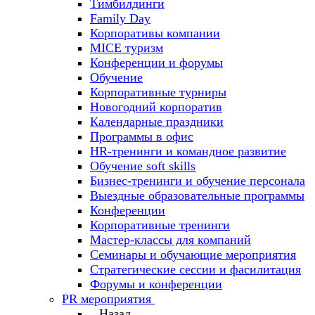
Тимбилдинги
Family Day
Корпоративы компании
MICE туризм
Конференции и форумы
Обучение
Корпоративные турниры
Новогодний корпоратив
Календарные праздники
Программы в офис
HR-тренинги и командное развитие
Oбучение soft skills
Бизнес-тренинги и обучение персонала
Выездные образовательные программы
Конференции
Корпоративные тренинги
Мастер-классы для компаний
Семинары и обучающие мероприятия
Стратегические сессии и фасилитация
Форумы и конференции
PR мероприятия
Назад