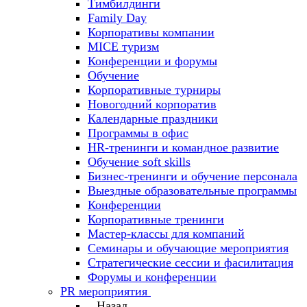
Тимбилдинги
Family Day
Корпоративы компании
MICE туризм
Конференции и форумы
Обучение
Корпоративные турниры
Новогодний корпоратив
Календарные праздники
Программы в офис
HR-тренинги и командное развитие
Oбучение soft skills
Бизнес-тренинги и обучение персонала
Выездные образовательные программы
Конференции
Корпоративные тренинги
Мастер-классы для компаний
Семинары и обучающие мероприятия
Стратегические сессии и фасилитация
Форумы и конференции
PR мероприятия
Назад