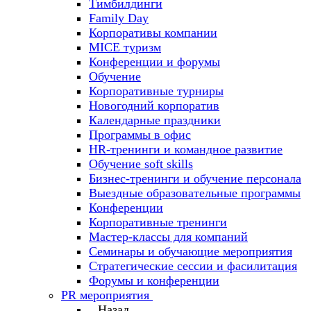
Тимбилдинги
Family Day
Корпоративы компании
MICE туризм
Конференции и форумы
Обучение
Корпоративные турниры
Новогодний корпоратив
Календарные праздники
Программы в офис
HR-тренинги и командное развитие
Oбучение soft skills
Бизнес-тренинги и обучение персонала
Выездные образовательные программы
Конференции
Корпоративные тренинги
Мастер-классы для компаний
Семинары и обучающие мероприятия
Стратегические сессии и фасилитация
Форумы и конференции
PR мероприятия
Назад