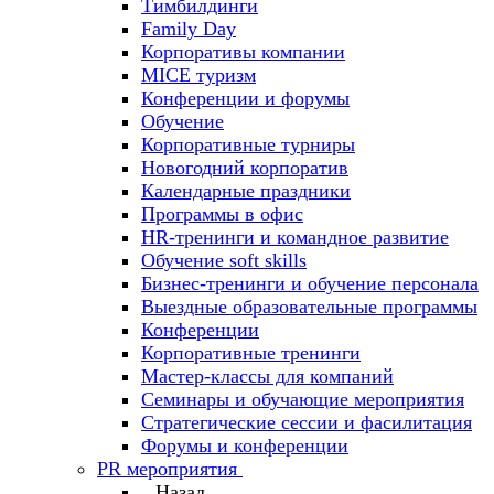
Тимбилдинги
Family Day
Корпоративы компании
MICE туризм
Конференции и форумы
Обучение
Корпоративные турниры
Новогодний корпоратив
Календарные праздники
Программы в офис
HR-тренинги и командное развитие
Oбучение soft skills
Бизнес-тренинги и обучение персонала
Выездные образовательные программы
Конференции
Корпоративные тренинги
Мастер-классы для компаний
Семинары и обучающие мероприятия
Стратегические сессии и фасилитация
Форумы и конференции
PR мероприятия
Назад