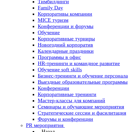
Тимбилдинги
Family Day
Корпоративы компании
MICE туризм
Конференции и форумы
Обучение
Корпоративные турниры
Новогодний корпоратив
Календарные праздники
Программы в офис
HR-тренинги и командное развитие
Oбучение soft skills
Бизнес-тренинги и обучение персонала
Выездные образовательные программы
Конференции
Корпоративные тренинги
Мастер-классы для компаний
Семинары и обучающие мероприятия
Стратегические сессии и фасилитация
Форумы и конференции
PR мероприятия
Назад