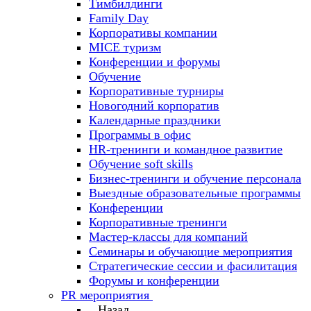
Тимбилдинги
Family Day
Корпоративы компании
MICE туризм
Конференции и форумы
Обучение
Корпоративные турниры
Новогодний корпоратив
Календарные праздники
Программы в офис
HR-тренинги и командное развитие
Oбучение soft skills
Бизнес-тренинги и обучение персонала
Выездные образовательные программы
Конференции
Корпоративные тренинги
Мастер-классы для компаний
Семинары и обучающие мероприятия
Стратегические сессии и фасилитация
Форумы и конференции
PR мероприятия
Назад