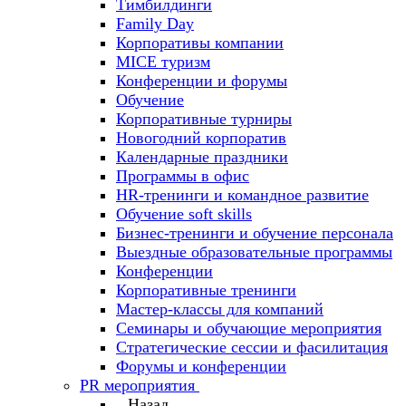
Тимбилдинги
Family Day
Корпоративы компании
MICE туризм
Конференции и форумы
Обучение
Корпоративные турниры
Новогодний корпоратив
Календарные праздники
Программы в офис
HR-тренинги и командное развитие
Oбучение soft skills
Бизнес-тренинги и обучение персонала
Выездные образовательные программы
Конференции
Корпоративные тренинги
Мастер-классы для компаний
Семинары и обучающие мероприятия
Стратегические сессии и фасилитация
Форумы и конференции
PR мероприятия
Назад